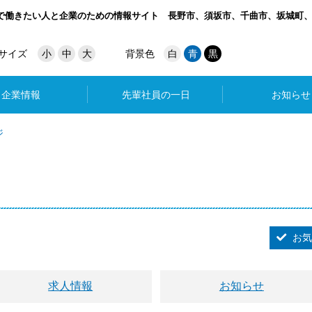
で働きたい人と企業のための情報サイト
長野市、須坂市、千曲市、坂城町
サイズ
小
中
大
背景色
白
青
黒
企業情報
先輩社員の一日
お知らせ
ジ
お気
求人情報
お知らせ