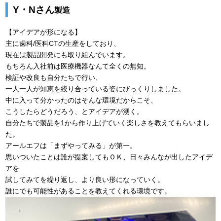
Y・Nさん
製造
【アイデアが形になる】
主に歯科/医科CTの生産をしており、
現在は製品開発にも取り組んでいます。
もちろん入社前は医療機器なんて全くの無知。
検証や改良も自分たちで行い、
一人一人が知恵を絞り合っている姿にびっくりしました。
中に入って分かったのはそんな環境だからこそ、
こうしたらどうだろう、とアイデアが湧く。
自分たちで製品を1から作り上げていく楽しさを教えてもらいまし
た。
アールエフは「まずやってみる」が第一。
思いついたことは誰が提案してもＯＫ、日々みんなが出したアイデ
アを
試してみてを繰り返し、より良い形になっていく。
誰にでも可能性があることを教えてくれる環境です。