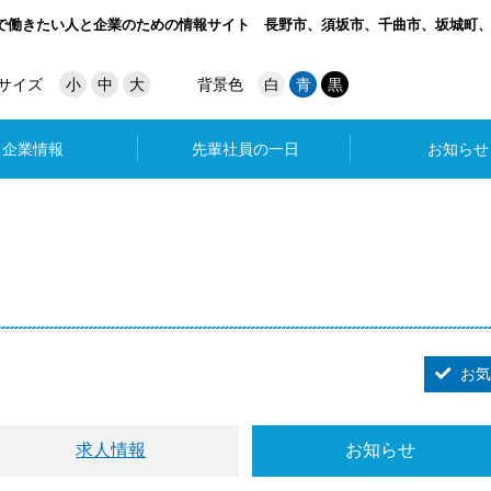
で働きたい人と企業のための情報サイト
長野市、須坂市、千曲市、坂城町
サイズ
小
中
大
背景色
白
青
黒
企業情報
先輩社員の一日
お知らせ
お気
求人情報
お知らせ