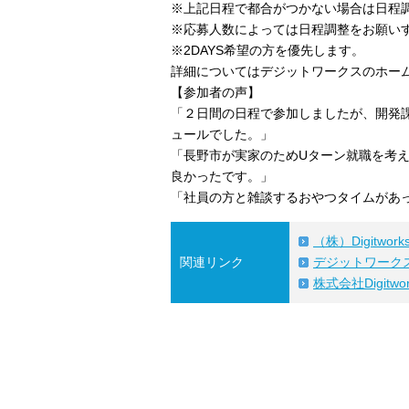
※上記日程で都合がつかない場合は日程
※応募人数によっては日程調整をお願い
※2DAYS希望の方を優先します。
詳細についてはデジットワークスのホー
【参加者の声】
「２日間の日程で参加しましたが、開発
ュールでした。」
「長野市が実家のためUターン就職を考
良かったです。」
「社員の方と雑談するおやつタイムがあ
（株）Digitw
関連リンク
デジットワーク
株式会社Digitw