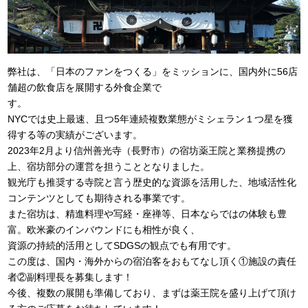
弊社は、「日本のファンをつくる」をミッションに、国内外に56店
舗超の飲食店を展開する外食企業で
す
NYCでは史上最速、且つ5年連続複数業態がミシェラン１つ星を獲
得する等の実績がございます。
2023年2月より信州善光寺（長野市）の宿坊薬王院と業務提携の
上、宿坊部分の運営を担うこととなりました。
観光庁も推奨する寺院と言う歴史的な資源を活用した、地域活性化
コンテンツとしても期待される事業です。
また宿坊は、精進料理や写経・座禅等、日本ならではの体験も豊
富。欧米豪のインバウンドにも相性が良く、
資源の持続的活用としてSDGSの観点でも有用です。
この度は、国内・海外からの宿泊客をおもてなし頂く①施設の責任
者②副料理長を募集します！
今後、複数の展開も準備しており、まずは薬王院を盛り上げて頂け