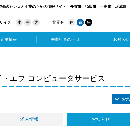
で働きたい人と企業のための情報サイト
長野市、須坂市、千曲市、坂城町
サイズ
小
中
大
背景色
白
青
黒
企業情報
先輩社員の一日
お知らせ
ド・エフ コンピュータサービス
お気
求人情報
お知らせ