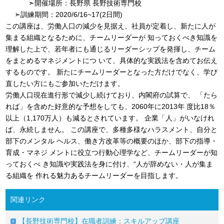
➣開催場所：長野県 長野技術専門校
➣訓練期間：2020/6/16~17(2日間)
この講座は、労働⼈⼝の減少を⾒据え、社員が定着し、新たに⼈が
集まる組織となるために、チームリーダーが 知っておくべき知識を
理解した上で、若年者にも通じるリーダーシップを発揮し、チーム
をまとめるマネジメントにつ いて、具体的な実践法を含めてお伝え
するものです。 新たにチームリーダーとなった方だけでなく、学び
直したい方にもご参加いただけます。
労働人口現在進行形で減少し続けており、内閣府の試算で、 「たら
れば」を含めた好意的な予想をしても、2060年に2013年 度比18％
以上（1,170万人）も減るとされています。 企業「人」がいなけれ
ば、永続しません。 この講座で、多種多様なハラスメント、自分と
部下のメンタル ヘルス、働き方改革等の概要のほか、部下の指導・
育成・マネジ メントに役立つ行動心理学など、チームリーダーが知
っておくべ き知識や実践法を身に付け、“人が辞めない・人が集ま
る組織を 作れる魅力あるチームリーダーを目指します。
関連リンク
【長野技術専門校】在職者訓練：スキルアップ講座