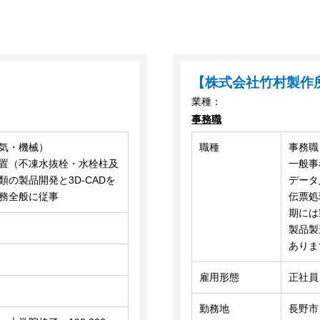
【株式会社竹村製作
業種：
事務職
気・機械）
職種
事務職
置（不凍水抜栓・水栓柱及
一般事
の製品開発と3D-CADを
データ
務全般に従事
伝票処
期には
製品製
ありま
雇用形態
正社員
勤務地
長野市