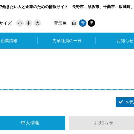
で働きたい人と企業のための情報サイト
長野市、須坂市、千曲市、坂城町
サイズ
小
中
大
背景色
白
青
黒
企業情報
先輩社員の一日
お知らせ
お気
求人情報
お知らせ