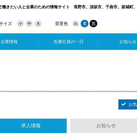
で働きたい人と企業のための情報サイト
長野市、須坂市、千曲市、坂城町
サイズ
小
中
大
背景色
白
青
黒
企業情報
先輩社員の一日
お知らせ
お気
求人情報
お知らせ