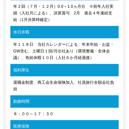
年２回（７月・１２月）0.0～1.0ヵ月分 ※前年入社実
績（入社月による）、決算賞与 2月 過去４年連続支
給（1月決算時確定）
休日休暇
年１１８日 当社カレンダーによる、年末年始・お盆・
GW含む、土曜日１回/月出社あり（環境整備・全体会
議）、有給休暇１０日（入社６か月経過後）
福利厚生
退職金制度、商工会生命保険加入、社員旅行全額会社負
担
勤務時間
８：００～１７：３０
医療保険