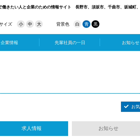
で働きたい人と企業のための情報サイト
長野市、須坂市、千曲市、坂城町
サイズ
小
中
大
背景色
白
青
黒
企業情報
先輩社員の一日
お知らせ
お気
求人情報
お知らせ