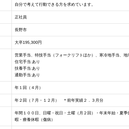
自分で考えて行動できる方を求めています。
正社員
長野市
大卒195,300円
営業手当、特技手当（フォークリフトほか）、寒冷地手当、地
住宅手当:あり
扶養手当:あり
通勤手当:あり
年１回（４月）
年２回（７月・１２月） ＊前年実績２．３月分
年間１００日、日曜・祝日・土曜（月２回）・年末年始・夏季
暇・療養休暇（傷病）