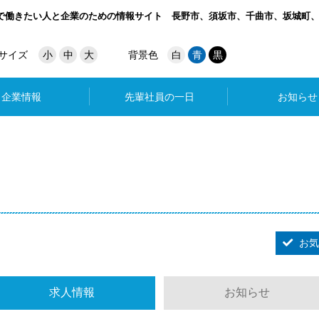
で働きたい人と企業のための情報サイト
長野市、須坂市、千曲市、坂城町
サイズ
小
中
大
背景色
白
青
黒
企業情報
先輩社員の一日
お知らせ
お気
求人情報
お知らせ