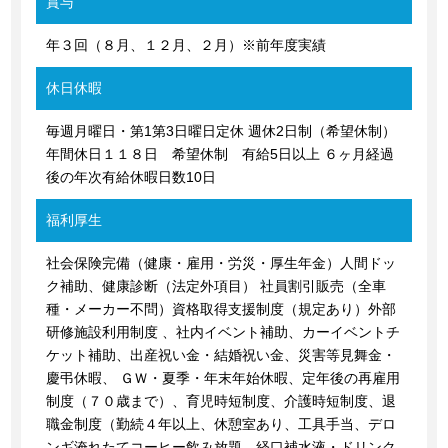
賞与
年３回（８月、１２月、２月）※前年度実績
休日休暇
毎週月曜日・第1第3日曜日定休 週休2日制（希望休制）
年間休日１１８日 希望休制 有給5日以上 ６ヶ月経過
後の年次有給休暇日数10日
福利厚生
社会保険完備（健康・雇用・労災・厚生年金）人間ドッ
ク補助、健康診断（法定外項目） 社員割引販売（全車
種・メーカー不問）資格取得支援制度（規定あり）外部
研修施設利用制度 、社内イベント補助、カーイベントチ
ケット補助、出産祝い金・結婚祝い金、災害等見舞金・
慶弔休暇、 ＧＷ・夏季・年末年始休暇、定年後の再雇用
制度（７０歳まで）、育児時短制度、介護時短制度、退
職金制度（勤続４年以上、休憩室あり、工具手当、デロ
ンギ淹れたてコーヒー飲み放題、経口補水液・ドリンク