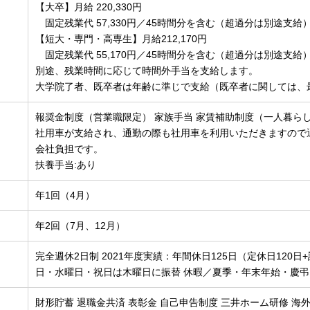
【大卒】月給 220,330円
固定残業代 57,330円／45時間分を含む（超過分は別途支給
【短大・専門・高専生】月給212,170円
固定残業代 55,170円／45時間分を含む（超過分は別途支給
別途、残業時間に応じて時間外手当を支給します。
大学院了者、既卒者は年齢に準じで支給（既卒者に関しては、
報奨金制度（営業職限定） 家族手当 家賃補助制度（一人暮ら
社用車が支給され、通勤の際も社用車を利用いただきますので
会社負担です。
扶養手当:あり
年1回（4月）
年2回（7月、12月）
完全週休2日制 2021年度実績：年間休日125日（定休日120
日・水曜日・祝日は木曜日に振替 休暇／夏季・年末年始・慶
財形貯蓄 退職金共済 表彰金 自己申告制度 三井ホーム研修 海