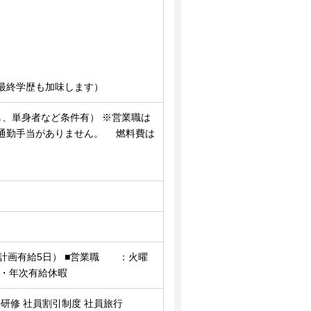
）
）
最終学歴も加味します）
し、単身者など条件有） ※営業職は
通勤手当がありません。 燃料費は
日+計画有給5日） ■営業職 ：火曜
弔・年次有給休暇
外研修 社員割引制度 社員旅行