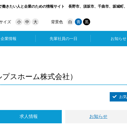
で働きたい人と企業のための情報サイト
長野市、須坂市、千曲市、坂城町
サイズ
小
中
大
背景色
白
青
黒
企業情報
先輩社員の一日
お知らせ
ルプスホーム株式会社）
お気
求人情報
お知らせ