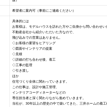
接）
希望者に案内可（事前にご連絡ください）
具体的には
お客様は、モデルハウスを訪れた方やご自身から問い合わせい
不動産会社から紹介いただいた方なので、
飛び込みでの営業はありません。
◇お客様の要望をヒアリング
◇図面やインテリアの提案
◇見積
◇詳細の打ち合わせ後、着工
◇工事の監理
◇引き渡し
ほか
住宅づくり全体に関わっていきます。
この仕事は、設計や施工管理、
インテリアコーディネーターなどの
専任担当者と深く関わりながら進めていきます。
当社が、30年以上の歴史の中で築いてきた、三井ホームの着工棟