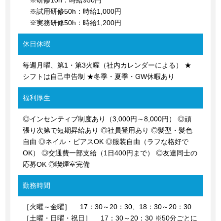
※研修10h：時給950円
※試用研修50h：時給1,000円
※実務研修50h：時給1,200円
休日休暇
毎週月曜、第1・第3火曜（社内カレンダーによる） ★
シフトは自己申告制 ★冬季・夏季・GW休暇あり
福利厚生
◎インセンティブ制度あり（3,000円～8,000円） ◎頑
張り次第で短期昇給あり ◎社員登用あり ◎髪型・髪色
自由 ◎ネイル・ピアスOK ◎服装自由（ラフな格好で
OK） ◎交通費一部支給（1日400円まで） ◎友達同士の
応募OK ◎喫煙室完備
勤務時間
［火曜～金曜］ 17：30～20：30、18：30～20：30
［土曜・日曜・祝日］ 17：30～20：30 ※50分ごとに