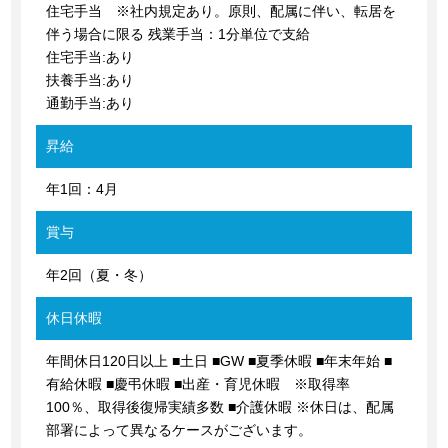
住宅手当 ※社内規定あり。原則、配属に伴い、転居を
伴う場合に限る 残業手当：1分単位で支給
住宅手当:あり
扶養手当:あり
通勤手当:あり
昇給
年1回：4月
賞与
年2回（夏・冬）
休日休暇
年間休日120日以上 ■土日 ■GW ■夏季休暇 ■年末年始 ■
有給休暇 ■慶弔休暇 ■出産・育児休暇 ※取得率
100％、取得後復帰実績多数 ■介護休暇 ※休日は、配属
部署によって異なるケースがございます。