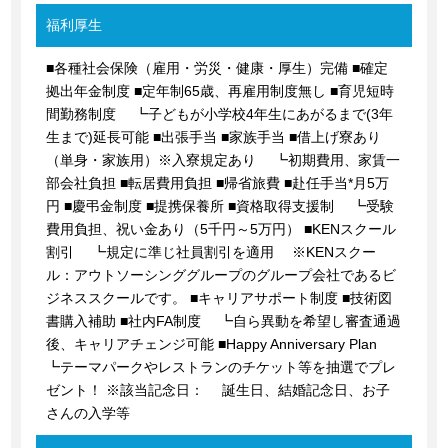
福利厚生
■各種社会保険（雇用・労災・健康・厚生）完備 ■確定
拠出年金制度 ■定年制65歳、再雇用制度無し ■育児短時
間勤務制度 ┗子どもが小学校4年生にあがるまで(3年
生まで)延長可能 ■出張手当 ■家族手当 ■借上げ寮あり
（単身・家族用）※入寮規定あり ┗初期費用、家賃一
部会社負担 ■転居費用負担 ■帰省旅費 ■赴任手当*月5万
円 ■慶弔金制度 ■提携保養所 ■資格取得支援制 ┗受験
費用負担、祝い金あり（5千円～5万円） ■KENスクール
割引 ┗規定に準じ社員割引を適用 ※KENスクー
ル：アウトソーシンググループのグループ会社であるビ
ジネススクールです。 ■キャリアサポート制度 ■技術図
書購入補助 ■社内FA制度 ┗自ら異動を希望し審査通過
後、キャリアチェンジ可能 ■Happy Anniversary Plan
┗テーマパークやレストランのチケット等を抽選でプレ
ゼント！ ※該当記念日： 誕生日、結婚記念日、お子
さんの入学等