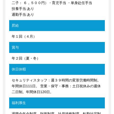
二子： ６，５００円）・育児手当 ・単身赴任手当
扶養手当:あり
通勤手当:あり
昇給
年１回（４月）
賞与
年２回（夏・冬）
休日休暇
セキュリティスタッフ：週３９時間の変形労働時間制。
年間休日111日。 営業・保守・事務：土日祝休みの週休
二日制。年間休日120日。
福利厚生
退職金年金制度、財形制度、社員持株制度、転勤社宅制