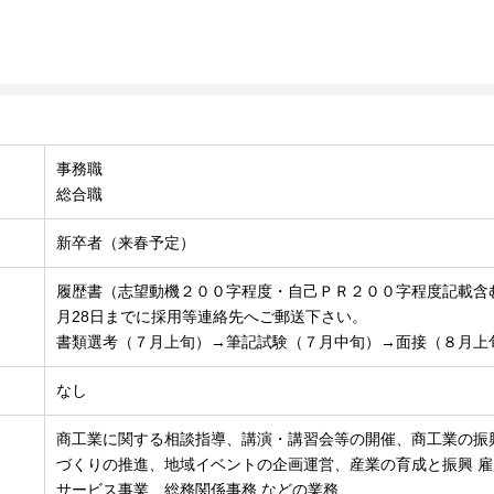
事務職
総合職
新卒者（来春予定）
履歴書（志望動機２００字程度・自己ＰＲ２００字程度記載含
月28日までに採用等連絡先へご郵送下さい。
書類選考（７月上旬）→筆記試験（７月中旬）→面接（８月上
なし
商工業に関する相談指導、講演・講習会等の開催、商工業の振
づくりの推進、地域イベントの企画運営、産業の育成と振興 
サービス事業、総務関係事務 などの業務