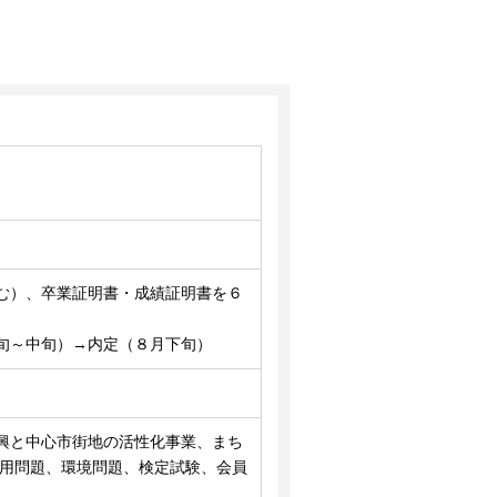
む）、卒業証明書・成績証明書を６
旬～中旬）→内定（８月下旬）
興と中心市街地の活性化事業、まち
雇用問題、環境問題、検定試験、会員