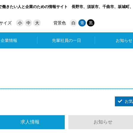
で働きたい人と企業のための情報サイト
長野市、須坂市、千曲市、坂城町
サイズ
小
中
大
背景色
白
青
黒
企業情報
先輩社員の一日
お知らせ
お気
求人情報
お知らせ