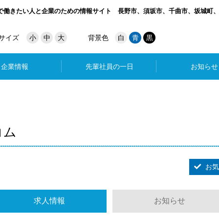
で働きたい人と企業のための情報サイト
長野市、須坂市、千曲市、坂城町
サイズ
小
中
大
背景色
白
青
黒
企業情報
先輩社員の一日
お知らせ
コム
お気
求人情報
お知らせ