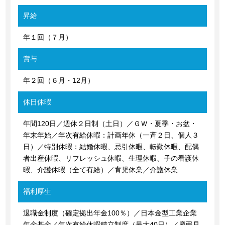
昇給
年１回（７月）
賞与
年２回（６月・12月）
休日休暇
年間120日／週休２日制（土日）／ＧＷ・夏季・お盆・
年末年始／年次有給休暇：計画年休（一斉２日、個人３
日）／特別休暇：結婚休暇、忌引休暇、転勤休暇、配偶
者出産休暇、リフレッシュ休暇、生理休暇、子の看護休
暇、介護休暇（全て有給）／育児休業／介護休業
福利厚生
退職金制度（確定拠出年金100％）／日本金型工業企業
年金基金／年次有給休暇積立制度（最大40日）／慶弔見