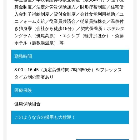
舞金制度／法定外労災保険加入／財形貯蓄制度／住宅借
入金利子補給制度／貸付金制度／会社食堂利用補助／ユ
ニフォーム支給／従業員共済会／従業員持株会／温泉付
き独身寮（会社から徒歩15分）／契約保養所：ホテルタ
ングラム（斑尾高原）・エクシブ（軽井沢ほか）・斎藤
ホテル（鹿教湯温泉） 等
勤務時間
8:00～16:45（所定労働時間:7時間50分）※フレックス
タイム制の部署あり
医療保険
健康保険組合
このような方の採用も大歓迎！