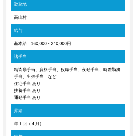
勤務地
高山村
給与
基本給 160,000～240,000円
諸手当
精皆勤手当、資格手当、役職手当、夜勤手当、時差勤務
手当、出張手当 など
住宅手当:あり
扶養手当:あり
通勤手当:あり
昇給
年１回（４月）