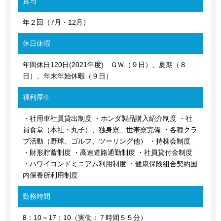
賞与
年２回（7月・12月）
休日休暇
年間休日120日(2021年度) ＧＷ（９日）、夏期（８
日）、年末年始休暇（９日）
福利厚生
・社用車社員貸出制度 ・ホンダ製品購入紹介制度 ・社
員食堂（本社・丸子）、独身寮、世帯寮完備 ・各種クラ
ブ活動（野球、ゴルフ、ツーリング他） ・持株会制度
・財形貯蓄制度 ・高速道路通勤制度 ・社員貸付金制度
・ハワイコンドミニアム利用制度 ・健康保険組合契約国
内保養所利用制度
勤務時間
8：10～17：10（実働：７時間５５分）