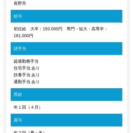
長野市
給与
初任給 大卒：193.000円 専門・短大・高専卒：
181,000円
諸手当
超過勤務手当
住宅手当:あり
扶養手当:あり
通勤手当:あり
昇給
年１回（４月）
賞与
年２回（夏・冬）