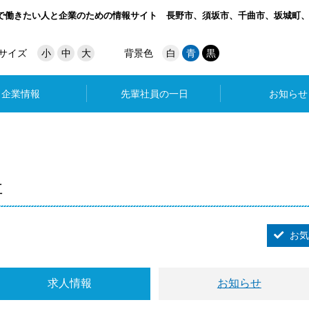
で働きたい人と企業のための情報サイト
長野市、須坂市、千曲市、坂城町
サイズ
小
中
大
背景色
白
青
黒
企業情報
先輩社員の一日
お知らせ
社
お気
求人情報
お知らせ