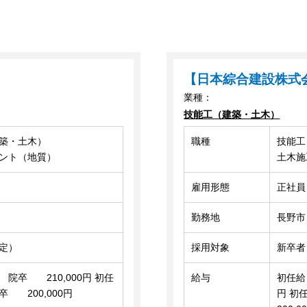
【日本綜合建設株式
業種：
技能工（建築・土木）
築・土木）
職種
技能工
ント（地質）
土木施
雇用形態
正社員
勤務地
長野市
定）
採用対象
新卒者
院卒 210,000円 初任
給与
初任給
 200,000円
円 