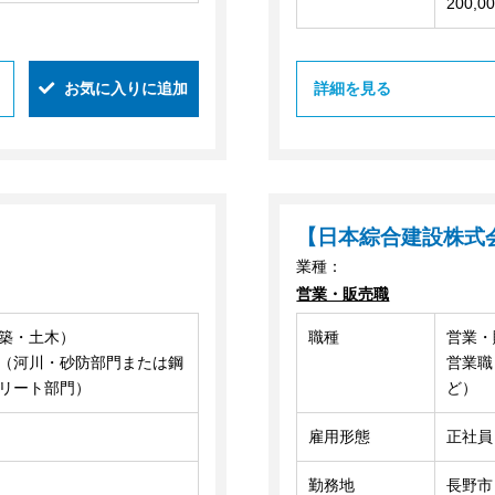
200,0
お気に入りに追加
詳細を見る
【日本綜合建設株式
業種：
営業・販売職
築・土木）
職種
営業・
（河川・砂防部門または鋼
営業職
リート部門）
ど）
雇用形態
正社員
勤務地
長野市