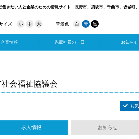
で働きたい人と企業のための情報サイト
長野市、須坂市、千曲市、坂城町
サイズ
小
中
大
背景色
白
青
黒
企業情報
先輩社員の一日
お知らせ
市社会福祉協議会
お気
求人情報
お知らせ