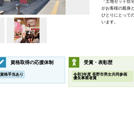
『土地セット住
がお客様の親身
ひとりにとって
います。
資格取得の応援体制
受賞・表彰歴
資格手当あり
令和3年度 長野市男女共同参画
優良事業者賞