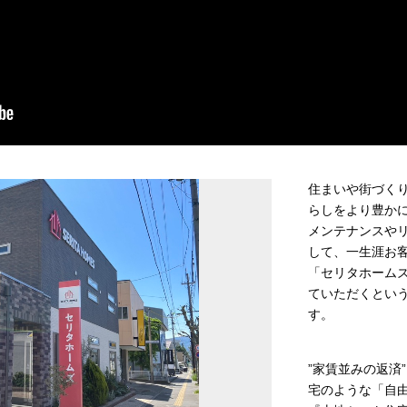
住まいや街づく
らしをより豊か
メンテナンスや
して、一生涯お
「セリタホーム
ていただくとい
す。
”家賃並みの返済
宅のような「自