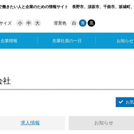
で働きたい人と企業のための情報サイト
長野市、須坂市、千曲市、坂城町
サイズ
小
中
大
背景色
白
青
黒
企業情報
先輩社員の一日
お知らせ
会社
お気
求人情報
お知らせ