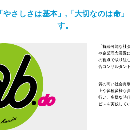
「やさしさは基本」,「大切なのは命
す。
「持続可能な社
や企業理念浸透
の視点で取り組
合コンサルタン
質の高い社会貢
上や多種多様な
行い。多様な時
ビスを実践して