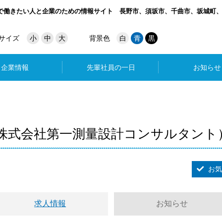
で働きたい人と企業のための情報サイト
長野市、須坂市、千曲市、坂城町
サイズ
小
中
大
背景色
白
青
黒
企業情報
先輩社員の一日
お知らせ
 旧 株式会社第一測量設計コンサルタント
お気
求人情報
お知らせ