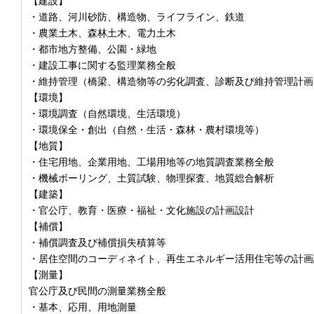
【建設】
・道路、河川砂防、構造物、ライフライン、鉄道
・農業土木、森林土木、電力土木
・都市地方整備、公園・緑地
・建設工事に関する監理業務全般
・維持管理（橋梁、構造物等の劣化調査、診断及び維持管理計画
【環境】
・環境調査（自然環境、生活環境）
・環境保全・創出（自然・生活・森林・農村環境等）
【地質】
・住宅用地、企業用地、工場用地等の地質調査業務全般
・機械ボーリング、土質試験、物理探査、地質総合解析
【建築】
・官公庁、教育・医療・福祉・文化施設の計画設計
【補償】
・補償調査及び補償損失積算等
・居住空間のコーディネイト、再生エネルギー活用住宅等の計画
【測量】
官公庁及び民間の測量業務全般
・基本、応用、用地測量