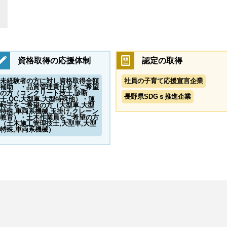
資格取得の応援体制
認定の取得
未経験者の方に対し資格取得全額
社員の子育て応援宣言企業
補助 ・品質管理責任者をご希望
の方（コンクリート技士,診断
長野県SDGｓ推進企業
士,QC,大型車,大型特殊他）・運
転手をご希望の方（大型車,大型
特殊,車両系機械,玉掛け,クレーン
教育）・土木作業員をご希望の方
（土木施工管理技士,大型車,大型
特殊,車両系機械）