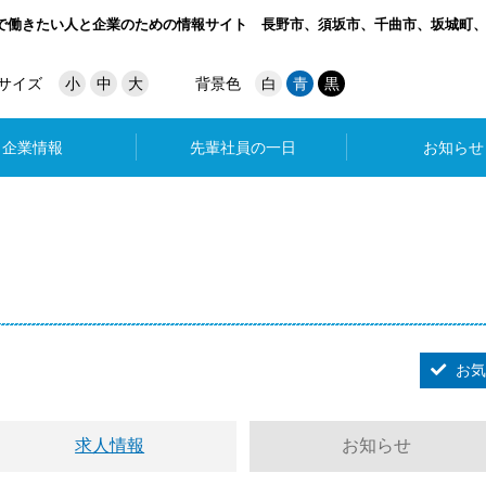
で働きたい人と企業のための情報サイト
長野市、須坂市、千曲市、坂城町
サイズ
小
中
大
背景色
白
青
黒
企業情報
先輩社員の一日
お知らせ
お気
求人情報
お知らせ