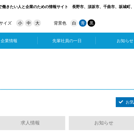
で働きたい人と企業のための情報サイト
長野市、須坂市、千曲市、坂城町
サイズ
小
中
大
背景色
白
青
黒
企業情報
先輩社員の一日
お知らせ
お気
求人情報
お知らせ