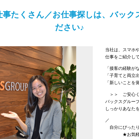
仕事たくさん／お仕事探しは、バック
ださい♪
当社は、スマホ
仕事をご紹介し
「接客の経験が
「子育てと両立
「新しいことを
＞＞ ご安心く
バックスグルー
しっかりあなたを
／
自分にぴったり
★お気軽に