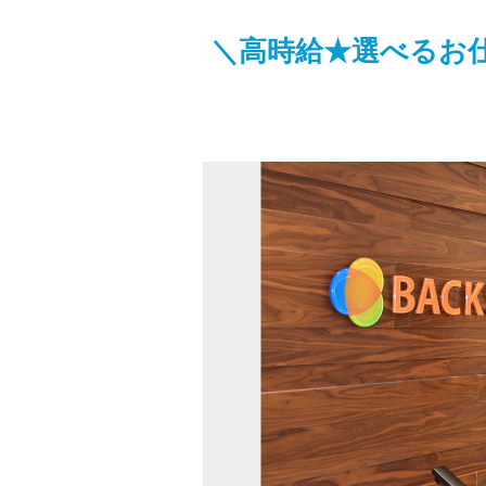
＼高時給★選べるお