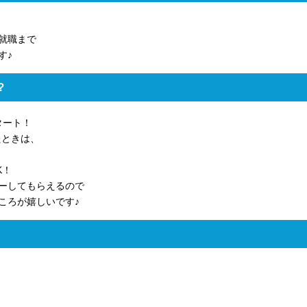
就職まで
す♪
？
タート！
たときは、
K！
ーしてもらえるので
ころが嬉しいです♪