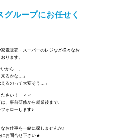
スグループにお任せく
や家電販売・スーパーのレジなど様々なお
ております。
ないから…」
出来るかな…」
覚えるのって大変そう…」
ださい！ ＜＜
プは、事前研修から就業後まで、
フォローします♪
なお仕事を一緒に探しませんか♪
お問合せ下さい★