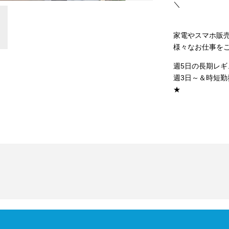
＼
家電やスマホ販
様々なお仕事を
週5日の長期レギ
週3日～＆時短
★