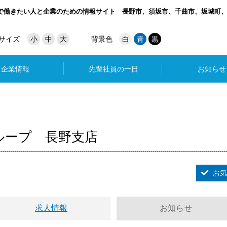
で働きたい人と企業のための情報サイト
長野市、須坂市、千曲市、坂城町
サイズ
小
中
大
背景色
白
青
黒
企業情報
先輩社員の一日
お知らせ
ループ 長野支店
お気
求人情報
お知らせ