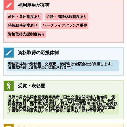
福利厚生が充実
産休・育休制度あり
介護・看護休暇制度あり
時短勤務制度あり
ワークライフバランス重視
資格取得支援制度あり
資格取得の応援体制
資格取得時の受験料、交通費、登録料は全額会社が負担します。
資格取得後は資格手当が支給されます。
受賞・表彰歴
長野市男女共同参画優良事業所／国土交通省関東地方整備局 優
良工事・優秀工事技術者表彰／国土交通省関東地方整備局 長野
国道事務所 難工事功労表彰 ／日本下水道事業団 優良施工者表彰
／長野県優良工事表彰／長野県優良技術者表彰／長野県消防団協
力事業所等知事表彰／長野市優良工事表彰／長野市景観賞