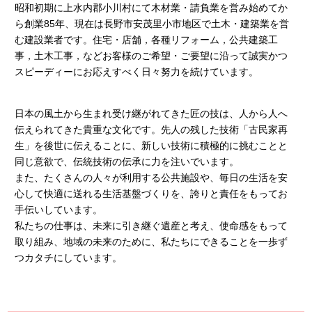
昭和初期に上水内郡小川村にて木材業・請負業を営み始めてか
ら創業85年、現在は長野市安茂里小市地区で土木・建築業を営
む建設業者です。住宅・店舗，各種リフォーム，公共建築工
事，土木工事，などお客様のご希望・ご要望に沿って誠実かつ
スピーディーにお応えすべく日々努力を続けています。
日本の風土から生まれ受け継がれてきた匠の技は、人から人へ
伝えられてきた貴重な文化です。先人の残した技術「古民家再
生」を後世に伝えることに、新しい技術に積極的に挑むことと
同じ意欲で、伝統技術の伝承に力を注いでいます。
また、たくさんの人々が利用する公共施設や、毎日の生活を安
心して快適に送れる生活基盤づくりを、誇りと責任をもってお
手伝いしています。
私たちの仕事は、未来に引き継ぐ遺産と考え、使命感をもって
取り組み、地域の未来のために、私たちにできることを一歩ず
つカタチにしています。