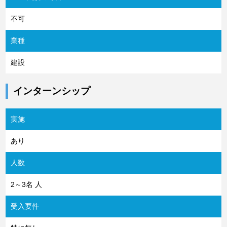
不可
業種
建設
インターンシップ
実施
あり
人数
2～3名 人
受入要件