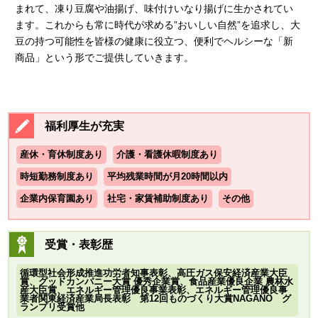
まれて、凍り豆腐や油揚げ、味付けいなり揚げに生かされてい
ます。これからも常に時代が求める”おいしい自然”を追求し、大
豆の持つ可能性を皆様の健康に役立つ、便利でヘルシーな「新
商品」という形でご提供していきます。
福利厚生が充実
産休・育休制度あり
介護・看護休暇制度あり
時短勤務制度あり
平均残業時間が月20時間以内
企業内保育園あり
社宅・家賃補助制度あり
その他
受賞・表彰歴
循環型社会形成推進功労者知事表彰、高圧ガス保安経済産業大臣
賞、グッドカンパニー大賞 優秀企業賞、食品産業優良企業 農林水
産大臣賞、エネルギー管理優良事業表彰、エネルギー管理優良事
業者関東経済産業局長表彰 第12回ものづくり大賞NAGANO グ
ランプリ受賞他