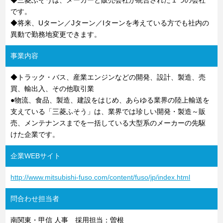
◆三菱ふそうは、メーカーと販売会社が統合された１つの会社
です。
◆将来、Uターン／Jターン／Iターンを考えている方でも社内の
異動で勤務地変更できます。
事業内容
◆トラック・バス、産業エンジンなどの開発、設計、製造、売
買、輸出入、その他取引業
●物流、食品、製造、建設をはじめ、あらゆる業界の陸上輸送を
支えている「三菱ふそう」は、業界では珍しい開発・製造～販
売、メンテナンスまでを一括している大型系のメーカーの先駆
けた企業です。
企業WEBサイト
http://www.mitsubishi-fuso.com/content/fuso/jp/index.html
問合わせ担当者
南関東・甲信 人事 採用担当：曽根