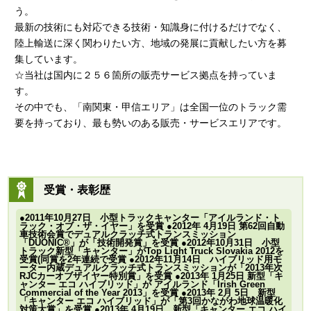
う。
最新の技術にも対応できる技術・知識身に付けるだけでなく、
陸上輸送に深く関わりたい方、地域の発展に貢献したい方を募
集しています。
☆当社は国内に２５６箇所の販売サービス拠点を持っていま
す。
その中でも、「南関東・甲信エリア」は全国一位のトラック需
要を持っており、最も勢いのある販売・サービスエリアです。
受賞・表彰歴
●2011年10月27日 小型トラックキャンター「アイルランド・ト
ラック・オブ・ザ・イヤー」を受賞 ●2012年 4月19日 第62回自動
車技術会賞でデュアルクラッチ式トランスミッション
「DUONIC®」が「技術開発賞」を受賞 ●2012年10月31日 小型
トラック新型「キャンター」がTop Light Truck Slovakia 2012を
受賞(同賞を2年連続で受賞 ●2012年11月14日 ハイブリッド用モ
ーター内蔵デュアルクラッチ式トランスミッションが「2013年次
RJCカーオブザイヤー特別賞」を受賞 ●2013年 1月25日 新型「キ
ャンター エコ ハイブリッド」が アイルランド「Irish Green
Commercial of the Year 2013」を受賞 ●2013年 2月 5日 新型
「キャンター エコ ハイブリッド」が「第3回かながわ地球温暖化
対策大賞」を受賞 ●2013年 4月19日 新型「キャンター エコ ハイ