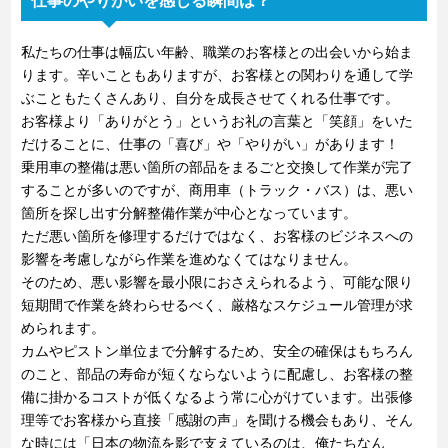
仕事のやりがいを感じる瞬間は？
私たちの仕事は幅広い年齢、職業のお客様との出会いから始ま
ります。辛いこともありますが、お客様との関わりを通して学
ぶこともたくさんあり、自分を成長させてくれる仕事です。
お客様より「ありがとう」というお礼の言葉と「笑顔」をいた
だけることに、仕事の「喜び」や「やりがい」があります！
乗用車の整備は悪い箇所の部品をまるごと交換して作業が完了
することが多いのですが、商用車（トラック・バス）は、悪い
箇所を探し出す分解整備作業が中心となっています。
ただ悪い箇所を修理するだけではなく、お客様のビジネスへの
影響を考慮しながら作業を進めなくてはなりません。
そのため、悪い影響を最小限におさえられるよう、可能な限り
短期間で作業を終わらせるべく、厳格なスケジュール管理が求
められます。
カムやピストン単位まで分解するため、安全の確保はもちろん
のこと、部品の寿命が短くならないように配慮し、お客様の整
備に掛かるコストが低くなるよう常に心がけています。出張修
理等でお客様から直接「感謝の声」を聞ける機会もあり、そん
な時には「日本の物流を影で支えているのは、俺たちなん