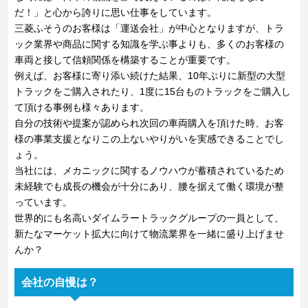
だ！」と心から誇りに思い仕事をしています。
三菱ふそうのお客様は「運送会社」が中心となりますが、トラ
ック業界や商品に関する知識を学ぶ事よりも、多くのお客様の
車両と接して信頼関係を構築することが重要です。
例えば、お客様に寄り添い続けた結果、10年ぶりに新型の大型
トラックをご購入されたり、1度に15台ものトラックをご購入し
て頂ける事例も様々あります。
自分の技術や提案が認められ次回の車両購入を頂けた時、お客
様の事業支援となりこの上ないやりがいを実感できることでし
ょう。
当社には、メカニックに関するノウハウが蓄積されているため
未経験でも成長の機会が十分にあり、腰を据えて働く環境が整
っています。
世界的にも名高いダイムラートラックグループの一員として、
新たなマーケット拡大に向けて物流業界を一緒に盛り上げませ
んか？
会社の自慢は？