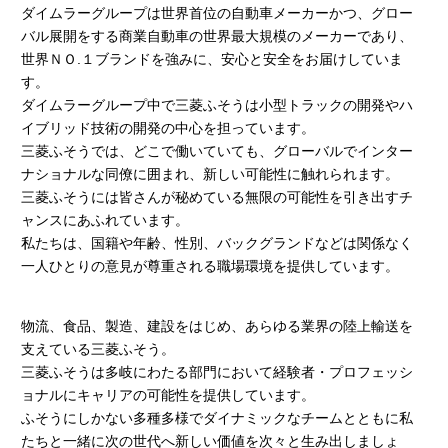
ダイムラーグループは世界首位の自動車メーカーかつ、グロー
バル展開をする商業自動車の世界最大規模のメーカーであり、
世界ＮＯ.１ブランドを強みに、安心と安全をお届けしていま
す。
ダイムラーグループ中で三菱ふそうは小型トラックの開発やハ
イブリッド技術の開発の中心を担っています。
三菱ふそうでは、どこで働いていても、グローバルでインター
ナショナルな同僚に囲まれ、新しい可能性に触れられます。
三菱ふそうには皆さんが秘めている無限の可能性を引き出すチ
ャンスにあふれています。
私たちは、国籍や年齢、性別、バックグランドなどは関係なく
一人ひとりの意見が尊重される職場環境を提供しています。
物流、食品、製造、建設をはじめ、あらゆる業界の陸上輸送を
支えている三菱ふそう。
三菱ふそうは多岐にわたる部門において経験者・プロフェッシ
ョナルにキャリアの可能性を提供しています。
ふそうにしかない多種多様でダイナミックなチームとともに私
たちと一緒に次の世代へ新しい価値を次々と生み出しましょ