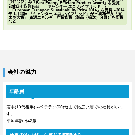
ブリッド」が「Best Energy Efficient Product Award」を受賞
●2013年12月16日 「キャンター エコ ハイブリッド」が
「European Transport Sustainability Prize 2014」を受賞 ●2014
年 1月23日 「キャンター エコ ハイブリッド」が平成25年度「省
エネ大賞」 資源エネルギー庁長官賞（製品（輸送）分野）を受賞
など
会社の魅力
年齢層
若手(10代後半)～ベテラン(60代)まで幅広い層での社員がいま
す。
平均年齢は42歳