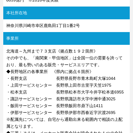
6859億円 ※2016年度実績
本社所在地
神奈川県川崎市幸区鹿島田1丁目1番2号
事業所
北海道～九州まで７３支店《拠点数１９２箇所》
その中でも、「南関東・甲信地区」は全国一位の需要を誇って
おり、最も勢いのある販売・サービスエリアです。
◆長野地区の各事業所 《県内に拠点６箇所》
・長野支店 長野県長野市青木島町大塚1044
・上田サービスセンター 長野県上田市古里字天笠1975
・松本支店 長野県松本市大字今井字松本道6955
・諏訪サービスセンター 長野県諏訪市大字中洲中通3025
・飯田サービスセンター 長野県飯田市鼎下山1411
・伊那サービスセンター 長野県伊那市西春近字沢渡2695
※配属先については、自宅から通勤出来る範囲内で相談の上配
属となります。