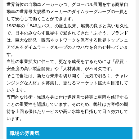
世界首位の自動車メーカーかつ、グローバル展開をする商業自
動車の世界最大規模のメーカーのダイムラーグループの一員と
して安心して働くことができます。
1932年の「B46型バス」の誕生以来、燃費の良さと高い耐久性
で、日本のみならず世界中で愛されてきた「ふそう」ブランド
は、巨大な開発・販売ネットワークを保有する世界トップシェ
アであるダイムラー・グループのノウハウを合わせ持っていま
す。
当社の事業拡大に伴って、更なる成長をするためには「品質・
安全度の高い製品開発」や「人材募集」が不可欠です。
そこで当社は、新たな未来を切り開く「元気で明るく、チャレ
ンジングな人材」を募集し、更なるマーケット拡大を目指して
いきます。
専門的な技術・知識を身に付け迅速且つ確実に車両を修理する
ことの重要性も認識しています。そのため、弊社はお客様の期
待を上回る優れたサービスや高い水準を目指して日々努力して
います。
職場の雰囲気