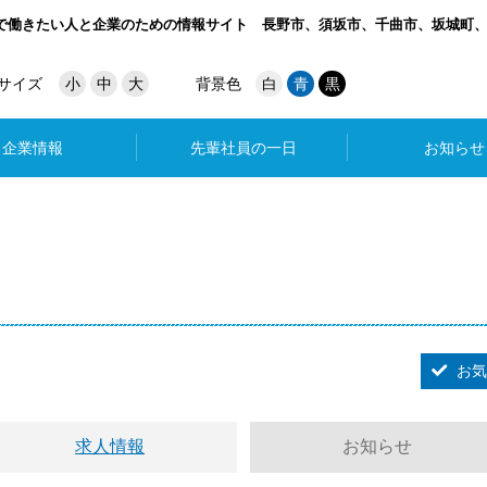
で働きたい人と企業のための情報サイト
長野市、須坂市、千曲市、坂城町
サイズ
小
中
大
背景色
白
青
黒
企業情報
先輩社員の一日
お知らせ
お気
求人情報
お知らせ