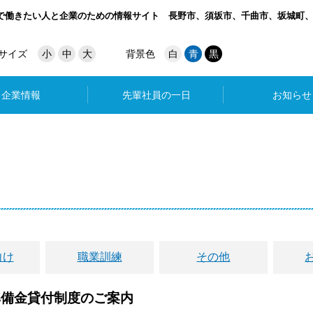
で働きたい人と企業のための情報サイト
長野市、須坂市、千曲市、坂城町
サイズ
小
中
大
背景色
白
青
黒
企業情報
先輩社員の一日
お知らせ
向け
職業訓練
その他
準備金貸付制度のご案内