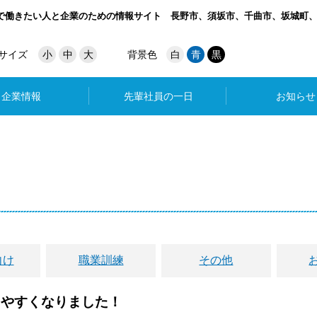
で働きたい人と企業のための情報サイト
長野市、須坂市、千曲市、坂城町
サイズ
小
中
大
背景色
白
青
黒
企業情報
先輩社員の一日
お知らせ
向け
職業訓練
その他
しやすくなりました！