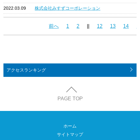
2022.03.09
株式会社みすずコーポレーション
前へ
1
2
||
12
13
14
1
アクセス
ランキング
PAGE TOP
ホーム
サイトマップ