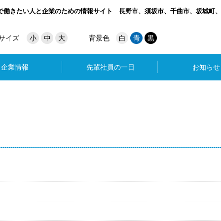
で働きたい人と企業のための情報サイト
長野市、須坂市、千曲市、坂城町
サイズ
小
中
大
背景色
白
青
黒
企業情報
先輩社員の一日
お知らせ