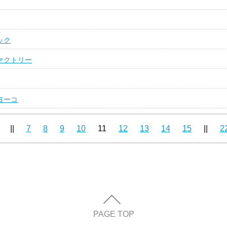
ック
ァクトリー
ヨーコ
||
7
8
9
10
11
12
13
14
15
||
2
PAGE TOP