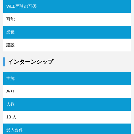
WEB面談の可否
可能
業種
建設
インターンシップ
実施
あり
人数
10 人
受入要件